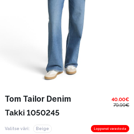
Tom Tailor Denim
40.00
€
79.99
€
Takki 1050245
Valitse väri:
Beige
Loppunut varastosta