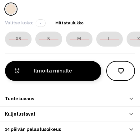
Valitse koko:
-
Mittataulukko
XS
S
M
L
X
Ilmoita minulle
Tuotekuvaus
Kuljetustavat
14 päivän palautusoikeus