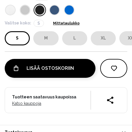
Valitse koko:
S
Mittataulukko
S
M
L
XL
X
LISÄÄ OSTOSKORIIN
Tuotteen saatavuus kaupoissa
Katso kauppoja