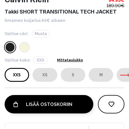
94.95
€
189.90
€
Takki SHORT TRANSITIONAL TECH JACKET
Ilmainen kuljetus 69€ alkaen
Valitse väri:
Musta
Valitse koko:
XXS
Mittataulukko
XXS
XS
S
M
LISÄÄ OSTOSKORIIN