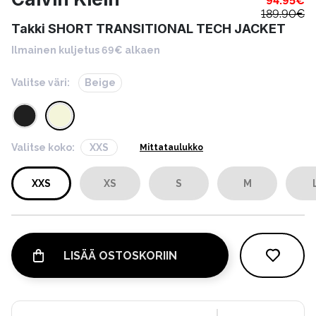
94.95
€
189.90
€
Takki SHORT TRANSITIONAL TECH JACKET
Ilmainen kuljetus 69€ alkaen
Valitse väri:
Beige
Valitse koko:
XXS
Mittataulukko
XXS
XS
S
M
LISÄÄ OSTOSKORIIN