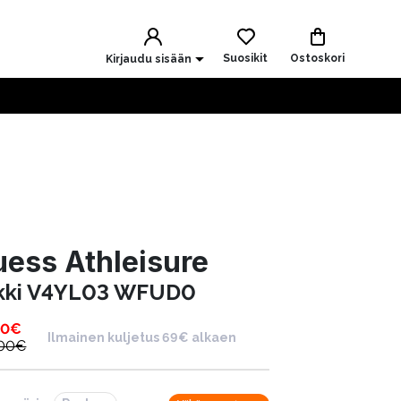
Suosikit
Ostoskori
Kirjaudu sisään
ess Athleisure
kki V4YL03 WFUD0
00
€
Ilmainen kuljetus 69€ alkaen
.00
€