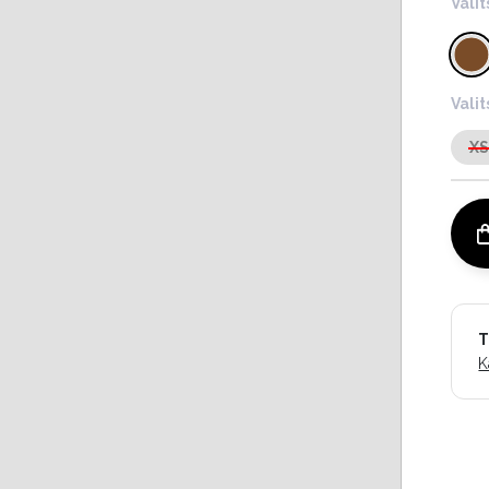
Valit
Vali
X
T
K