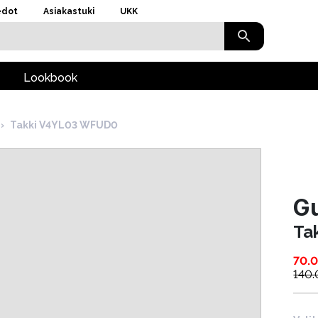
edot
Asiakastuki
UKK
Lookbook
›
Takki V4YL03 WFUD0
Gu
Ta
70.
140