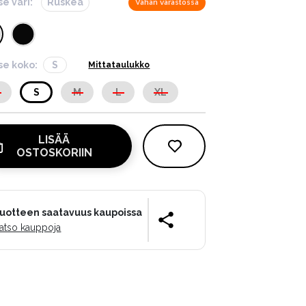
se väri:
Ruskea
Vähän varastossa
tse koko:
S
Mittataulukko
S
S
M
L
XL
LISÄÄ
OSTOSKORIIN
uotteen saatavuus kaupoissa
atso kauppoja