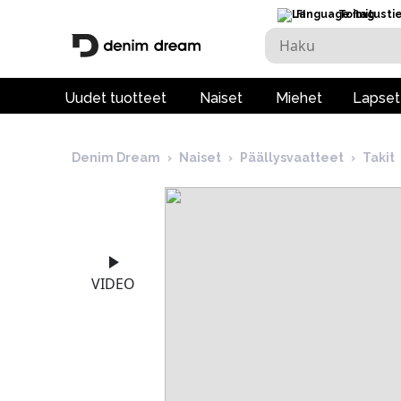
FI
Toimitusti
Uudet tuotteet
Naiset
Miehet
Lapset
Denim Dream
›
Naiset
›
Päällysvaatteet
›
Takit
VIDEO