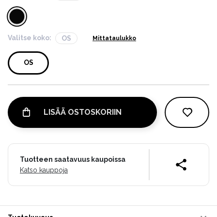
Valitse koko:
OS
Mittataulukko
OS
LISÄÄ OSTOSKORIIN
Tuotteen saatavuus kaupoissa
Katso kauppoja