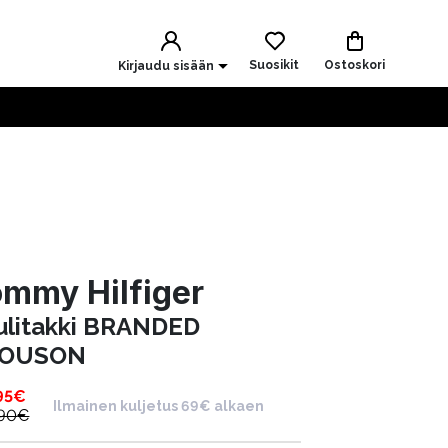
Suosikit
Ostoskori
Kirjaudu sisään
mmy Hilfiger
ulitakki BRANDED
LOUSON
95
€
Ilmainen kuljetus 69€ alkaen
.90
€