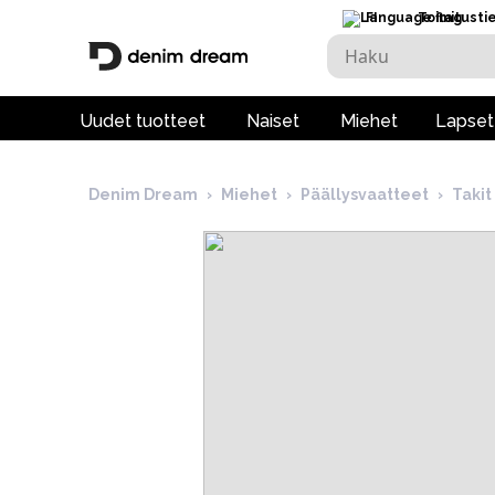
FI
Toimitusti
Uudet tuotteet
Naiset
Miehet
Lapset
Denim Dream
›
Miehet
›
Päällysvaatteet
›
Takit