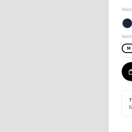
Valit
Vali
M
T
K