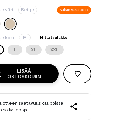
se väri:
Beige
Vähän varastossa
tse koko:
M
Mittataulukko
L
XL
XXL
LISÄÄ
OSTOSKORIIN
uotteen saatavuus kaupoissa
atso kauppoja