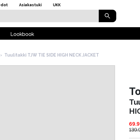
edot
Asiakastuki
UKK
Lookbook
›
Tuulitakki TJW TIE SIDE HIGH NECK JACKET
T
Tu
HI
69.9
139.