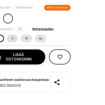
se väri:
Valkoinen
Vähän varastossa
tse koko:
XS
Mittataulukko
S
S
M
L
LISÄÄ
OSTOSKORIIN
uotteen saatavuus kaupoissa
atso kauppoja