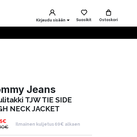
Suosikit
Ostoskori
Kirjaudu sisään
ommy Jeans
ulitakki TJW TIE SIDE
GH NECK JACKET
5
€
Ilmainen kuljetus 69€ alkaen
90
€