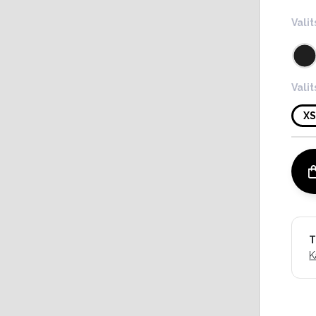
Valit
Vali
X
T
K