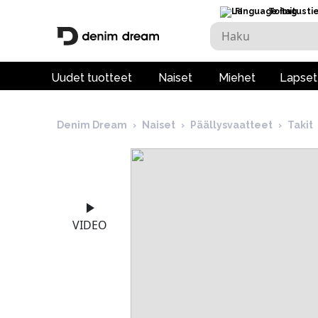
FI
Toimitusti
Uudet tuotteet
Naiset
Miehet
Lapset
Denim Dream
›
Naiset
›
Päällysvaatteet
›
Takit
VIDEO