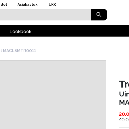
edot
Asiakastuki
UKK
Lookbook
ut MACLSMTR0011
T
Ui
MA
20.
40.