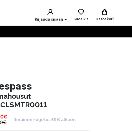
Suosikit
Ostoskori
Kirjaudu sisään
respass
mahousut
CLSMTR0011
00
€
Ilmainen kuljetus 69€ alkaen
00
€