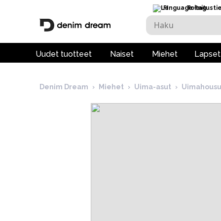
FI
Toimitusti
Uudet tuotteet
Naiset
Miehet
Lapset
Denim Dream
›
Miehet
›
Uima-asut
›
Uimahous