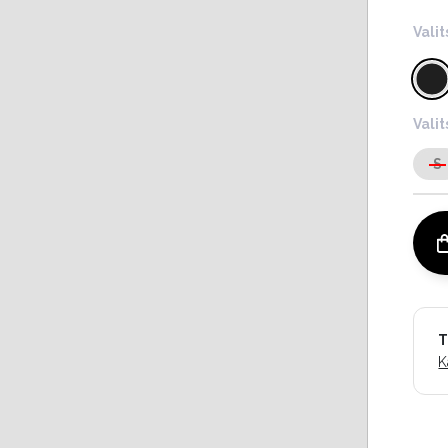
Valit
Vali
S
T
K