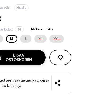
se väri:
Musta
tse koko:
M
Mittataulukko
M
L
XL
XXL
LISÄÄ
OSTOSKORIIN
uotteen saatavuus kaupoissa
atso kauppoja