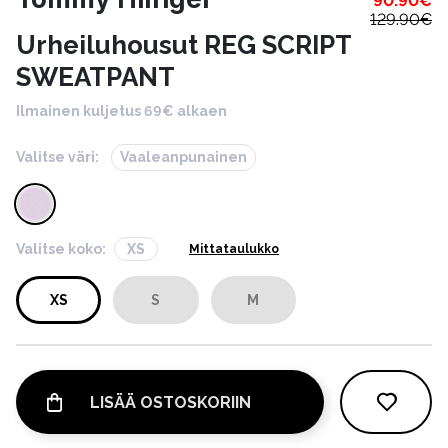
90.90
€
129.90
€
Urheiluhousut REG SCRIPT
SWEATPANT
Ilmainen kuljetus 69€ alkaen
Valitse väri:
Vaaleanpunainen
Valitse koko:
XS
Mittataulukko
XS
S
M
LISÄÄ OSTOSKORIIN