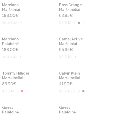
Naujiena
Naujiena
Marciano
Boss Orange
Marškiniai
Marškinėliai
188.00
€
62.95
€
38 40 42 +2
XS S M +1
Naujiena
Naujiena
Marciano
Camel Active
Palaidinė
Marškiniai
188.00
€
95.95
€
38 40 42 +1
XS S M +3
Naujiena
Naujiena
Tommy Hilfiger
Calvin Klein
Marškinėliai
Marškinėliai
83.90
€
41.90
€
XS S M +1
XXS XS S +2
Naujiena
Naujiena
Guess
Guess
Palaidinė
Palaidinė