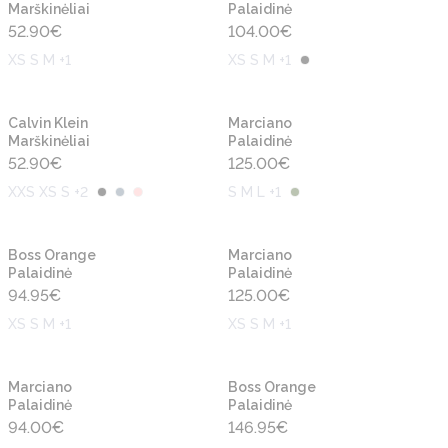
Marškinėliai
Palaidinė
52.90
€
104.00
€
XS S M +1
XS S M +1
Naujiena
Naujiena
Calvin Klein
Marciano
Marškinėliai
Palaidinė
52.90
€
125.00
€
XXS XS S +2
S M L +1
Naujiena
Naujiena
Boss Orange
Marciano
Palaidinė
Palaidinė
94.95
€
125.00
€
XS S M +1
XS S M +1
Naujiena
Naujiena
Marciano
Boss Orange
Palaidinė
Palaidinė
94.00
€
146.95
€