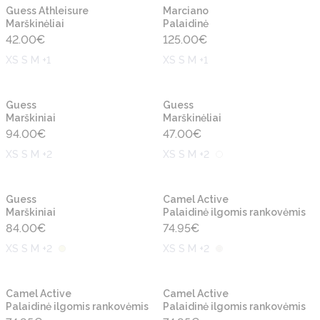
Naujiena
Naujiena
Guess Athleisure
Marciano
Marškinėliai
Palaidinė
42.00
€
125.00
€
XS S M +1
XS S M +1
Naujiena
Naujiena
Guess
Guess
Marškiniai
Marškinėliai
94.00
€
47.00
€
XS S M +2
XS S M +2
Naujiena
Naujiena
Guess
Camel Active
Marškiniai
Palaidinė ilgomis rankovėmis
84.00
€
74.95
€
XS S M +2
XS S M +2
Naujiena
Naujiena
Camel Active
Camel Active
Palaidinė ilgomis rankovėmis
Palaidinė ilgomis rankovėmis