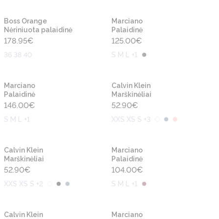
Naujiena
Naujiena
Boss Orange
Marciano
Nėriniuota palaidinė
Palaidinė
178.95
€
125.00
€
36 38 40
S M L +1
Naujiena
Naujiena
Marciano
Calvin Klein
Palaidinė
Marškinėliai
146.00
€
52.90
€
S M L +1
XXS XS S +3
Naujiena
Naujiena
Calvin Klein
Marciano
Marškinėliai
Palaidinė
52.90
€
104.00
€
XXS XS S +2
S M L +1
Naujiena
Naujiena
Calvin Klein
Marciano