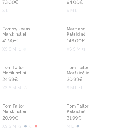
73.00
€
94.00
€
S L
S M L
Naujiena
Naujiena
Tommy Jeans
Marciano
Marškinėliai
Palaidinė
41.90
€
146.00
€
XS S M +1
XS S M +1
Naujiena
Naujiena
Tom Tailor
Tom Tailor
Marškinėliai
Marškinėliai
24.99
€
20.99
€
XS S M +4
S M L +1
Naujiena
Naujiena
Tom Tailor
Tom Tailor
Marškinėliai
Palaidinė
20.99
€
31.99
€
XS S M +3
M L