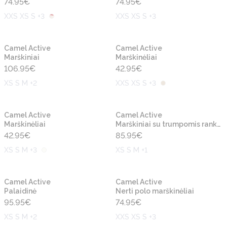
74.95
€
74.95
€
XXS XS S +3
XXS XS S +3
Naujiena
Naujiena
Camel Active
Camel Active
Marškiniai
Marškinėliai
106.95
€
42.95
€
XS S M +2
XXS XS S +3
Naujiena
Naujiena
Camel Active
Camel Active
Marškinėliai
Marškiniai su trumpomis rankovėmis
42.95
€
85.95
€
XS S M +3
XS S M +1
Naujiena
Naujiena
Camel Active
Camel Active
Palaidinė
Nerti polo marškinėliai
95.95
€
74.95
€
XS S M +2
XXS XS S +3