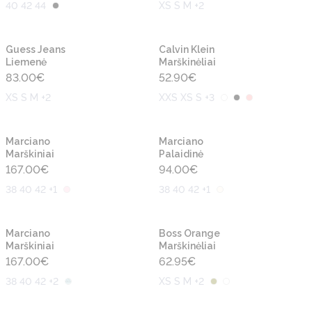
40 42 44
XS S M +2
Naujiena
Naujiena
Guess Jeans
Calvin Klein
Liemenė
Marškinėliai
83.00
€
52.90
€
XS S M +2
XXS XS S +3
Naujiena
Naujiena
Marciano
Marciano
Marškiniai
Palaidinė
167.00
€
94.00
€
38 40 42 +1
38 40 42 +1
Naujiena
Naujiena
Marciano
Boss Orange
Marškiniai
Marškinėliai
167.00
€
62.95
€
38 40 42 +2
XS S M +2