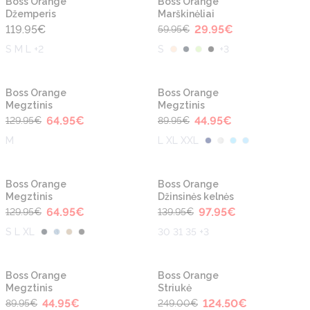
Boss Orange
Boss Orange
Džemperis
Marškinėliai
119.95
€
29.95
€
59.95
€
S M L +2
S
+
3
-50%
-50%
Boss Orange
Boss Orange
Megztinis
Megztinis
64.95
€
44.95
€
129.95
€
89.95
€
M
L XL XXL
-50%
-30%
Boss Orange
Boss Orange
Megztinis
Džinsinės kelnės
64.95
€
97.95
€
129.95
€
139.95
€
S L XL
30 31 35 +3
-50%
-50%
Boss Orange
Boss Orange
Megztinis
Striukė
44.95
€
124.50
€
89.95
€
249.00
€