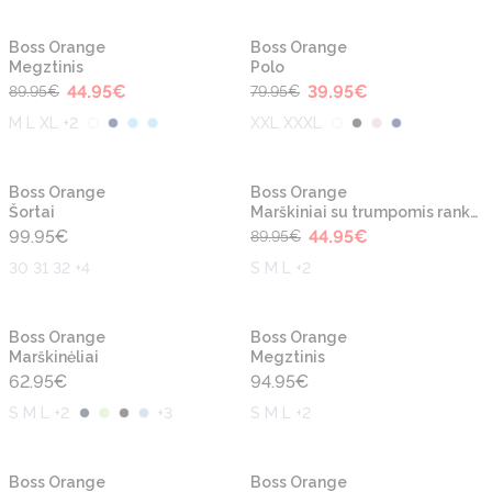
-50%
-50%
Naujiena
Naujiena
Boss Orange
Boss Orange
Megztinis
Polo
44.95
€
39.95
€
89.95
€
79.95
€
M L XL +2
XXL XXXL
-50%
Naujiena
Naujiena
Boss Orange
Boss Orange
Šortai
Marškiniai su trumpomis rankovėmis
99.95
€
44.95
€
89.95
€
30 31 32 +4
S M L +2
Naujiena
Naujiena
Boss Orange
Boss Orange
Marškinėliai
Megztinis
62.95
€
94.95
€
S M L +2
+
3
S M L +2
-30%
Boss Orange
Boss Orange