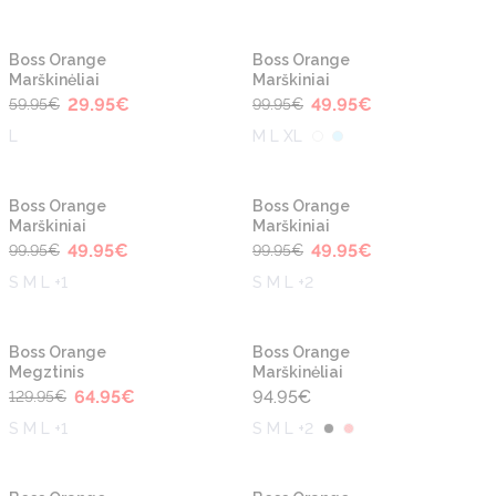
-50%
-50%
Boss Orange
Boss Orange
Marškinėliai
Marškiniai
29.95
€
49.95
€
59.95
€
99.95
€
L
M L XL
-50%
-50%
Boss Orange
Boss Orange
Marškiniai
Marškiniai
49.95
€
49.95
€
99.95
€
99.95
€
S M L +1
S M L +2
-50%
Boss Orange
Boss Orange
Megztinis
Marškinėliai
64.95
€
94.95
€
129.95
€
S M L +1
S M L +2
-50%