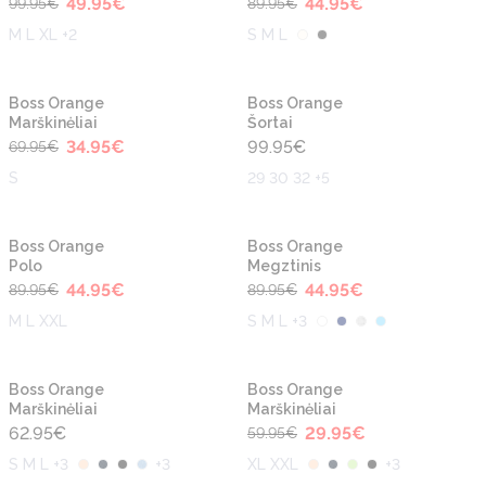
49.95
€
44.95
€
99.95
€
89.95
€
M L XL +2
S M L
-50%
Naujiena
Naujiena
Boss Orange
Boss Orange
Marškinėliai
Šortai
34.95
€
99.95
€
69.95
€
S
29 30 32 +5
-50%
-50%
Naujiena
Naujiena
Boss Orange
Boss Orange
Polo
Megztinis
44.95
€
44.95
€
89.95
€
89.95
€
M L XXL
S M L +3
-50%
Naujiena
Naujiena
Boss Orange
Boss Orange
Marškinėliai
Marškinėliai
62.95
€
29.95
€
59.95
€
S M L +3
+
3
XL XXL
+
3