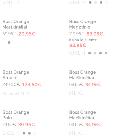
S M L +2
S M L +2
-50%
-30%
Boss Orange
Boss Orange
Marškinėliai
Megztinis
29.95
€
83.95
€
59.95
€
119.95
€
Kaina lojaliems
:
L
83.95
€
S M L +1
-50%
-50%
Boss Orange
Boss Orange
Striukė
Marškinėliai
124.50
€
34.95
€
249.00
€
69.95
€
46 52 54 +1
M L XL
-50%
-50%
Boss Orange
Boss Orange
Polo
Marškinėliai
39.95
€
34.95
€
79.95
€
69.95
€
S XXL
M L XL