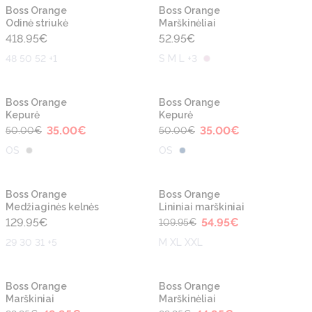
Naujiena
Naujiena
Boss Orange
Boss Orange
Odinė striukė
Marškinėliai
418.95
€
52.95
€
48 50 52 +1
S M L +3
-30%
-30%
Naujiena
Naujiena
Boss Orange
Boss Orange
Kepurė
Kepurė
35.00
€
35.00
€
50.00
€
50.00
€
OS
OS
-50%
Naujiena
Naujiena
Boss Orange
Boss Orange
Medžiaginės kelnės
Lininiai marškiniai
129.95
€
54.95
€
109.95
€
29 30 31 +5
M XL XXL
-50%
-50%
Naujiena
Naujiena
Boss Orange
Boss Orange
Marškiniai
Marškinėliai