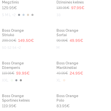
Megztinis
Džinsinės kelnės
129.95
€
97.95
€
139.95
€
S M L +2
33
-50%
-50%
Boss Orange
Boss Orange
Striukė
Šortai
149.50
€
49.95
€
299.00
€
99.95
€
50 52 54 +2
M
-50%
-50%
Boss Orange
Boss Orange
Džemperis
Marškinėliai
59.95
€
24.95
€
119.95
€
49.95
€
XXL
XL
Boss Orange
Boss Orange
Sportinės kelnės
Polo
119.95
€
83.95
€