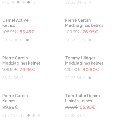
M L
+
1
32 33 34 +3
-50%
-30%
Camel Active
Pierre Cardin
Kelnės
Medžiaginės kelnės
53.45
€
76.95
€
106.95
€
109.99
€
33 34 36 +2
31 32 33 +6
-30%
-30%
Pierre Cardin
Tommy Hilfiger
Medžiaginės kelnės
Medžiaginės kelnės
76.95
€
90.90
€
109.99
€
129.90
€
33 34 36 +3
32 33 34 +1
-30%
Pierre Cardin
Tom Tailor Denim
Kelnės
Lininės kelnės
99.99
€
55.95
€
79.99
€
31 32 33 +13
32 33 34 +1