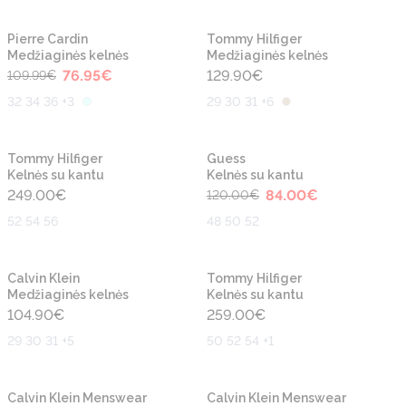
-30%
Naujiena
Naujiena
Pierre Cardin
Tommy Hilfiger
Medžiaginės kelnės
Medžiaginės kelnės
76.95
€
129.90
€
109.99
€
32 34 36 +3
29 30 31 +6
-30%
Naujiena
Naujiena
Tommy Hilfiger
Guess
Kelnės su kantu
Kelnės su kantu
249.00
€
84.00
€
120.00
€
52 54 56
48 50 52
Naujiena
Naujiena
Calvin Klein
Tommy Hilfiger
Medžiaginės kelnės
Kelnės su kantu
104.90
€
259.00
€
29 30 31 +5
50 52 54 +1
-30%
Naujiena
Naujiena
Calvin Klein Menswear
Calvin Klein Menswear