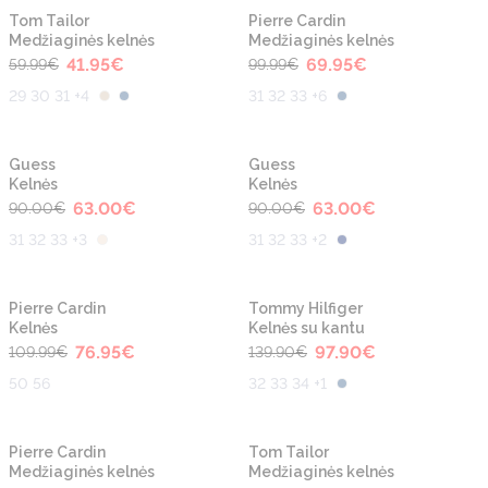
-30%
-30%
Tom Tailor
Pierre Cardin
Medžiaginės kelnės
Medžiaginės kelnės
41.95
€
69.95
€
59.99
€
99.99
€
29 30 31 +4
31 32 33 +6
-30%
-30%
Guess
Guess
Kelnės
Kelnės
63.00
€
63.00
€
90.00
€
90.00
€
31 32 33 +3
31 32 33 +2
-30%
-30%
Pierre Cardin
Tommy Hilfiger
Kelnės
Kelnės su kantu
76.95
€
97.90
€
109.99
€
139.90
€
50 56
32 33 34 +1
Pierre Cardin
Tom Tailor
Medžiaginės kelnės
Medžiaginės kelnės