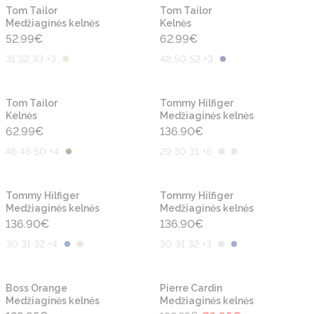
Naujiena
Naujiena
Tom Tailor
Tom Tailor
Medžiaginės kelnės
Kelnės
52.99
€
62.99
€
31 32 33 +3
48 50 52 +3
Naujiena
Naujiena
Tom Tailor
Tommy Hilfiger
Kelnės
Medžiaginės kelnės
62.99
€
136.90
€
46 48 50 +4
29 30 31 +6
Naujiena
Naujiena
Tommy Hilfiger
Tommy Hilfiger
Medžiaginės kelnės
Medžiaginės kelnės
136.90
€
136.90
€
30 31 32 +4
30 31 32 +3
-30%
Naujiena
Naujiena
Boss Orange
Pierre Cardin
Medžiaginės kelnės
Medžiaginės kelnės