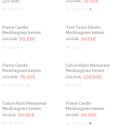
129.95
€
76.95
€
109.99
€
29 30 31 +5
31 32 33 +6
-30%
-30%
Naujiena
Naujiena
Pierre Cardin
Tom Tailor Denim
Medžiaginės kelnės
Medžiaginės kelnės
90.95
€
34.95
€
129.99
€
49.99
€
32 33 34 +4
30 32 33
-30%
-30%
Naujiena
Naujiena
Pierre Cardin
Calvin Klein Menswear
Medžiaginės kelnės
Medžiaginės kelnės
76.95
€
104.90
€
109.99
€
149.90
€
32 33 34 +4
52 54 58
-30%
-30%
Naujiena
Naujiena
Calvin Klein Menswear
Pierre Cardin
Medžiaginės kelnės
Medžiaginės kelnės
69.90
€
69.95
€
99.90
€
99.99
€
30 31 32 +3
31 32 33 +2