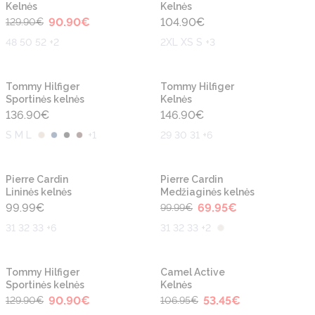
Kelnės
Kelnės
90.90
€
104.90
€
129.90
€
48 50 52 +2
2XL XS S +3
Naujiena
Naujiena
Tommy Hilfiger
Tommy Hilfiger
Sportinės kelnės
Kelnės
136.90
€
146.90
€
S M L
+
1
29 30 31 +6
-30%
Naujiena
Naujiena
Pierre Cardin
Pierre Cardin
Lininės kelnės
Medžiaginės kelnės
99.99
€
69.95
€
99.99
€
31 32 33 +6
31 32 33 +2
-30%
-50%
Naujiena
Tommy Hilfiger
Camel Active
Sportinės kelnės
Kelnės
90.90
€
53.45
€
129.90
€
106.95
€