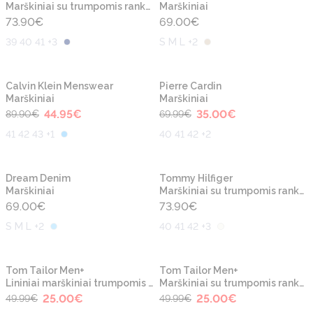
Marškiniai su trumpomis rankovėmis
Marškiniai
73.90
€
69.00
€
39 40 41 +3
S M L +2
-50%
-50%
Naujiena
Naujiena
Calvin Klein Menswear
Pierre Cardin
Marškiniai
Marškiniai
44.95
€
35.00
€
89.90
€
69.99
€
41 42 43 +1
40 41 42 +2
Naujiena
Naujiena
Dream Denim
Tommy Hilfiger
Marškiniai
Marškiniai su trumpomis rankovėmis
69.00
€
73.90
€
S M L +2
40 41 42 +3
-50%
-50%
Naujiena
Naujiena
Tom Tailor Men+
Tom Tailor Men+
Lininiai marškiniai trumpomis rankovėmis
Marškiniai su trumpomis rankovėmis
25.00
€
25.00
€
49.99
€
49.99
€