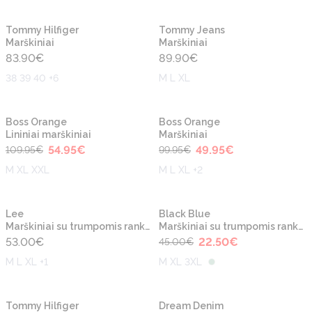
Naujiena
Naujiena
Tommy Hilfiger
Tommy Jeans
Marškiniai
Marškiniai
83.90
€
89.90
€
38 39 40 +6
M L XL
-50%
-50%
Naujiena
Naujiena
Boss Orange
Boss Orange
Lininiai marškiniai
Marškiniai
54.95
€
49.95
€
109.95
€
99.95
€
M XL XXL
M L XL +2
-50%
Naujiena
Naujiena
Lee
Black Blue
Marškiniai su trumpomis rankovėmis
Marškiniai su trumpomis rankovėmis
53.00
€
22.50
€
45.00
€
M L XL +1
M XL 3XL
Naujiena
Naujiena
Tommy Hilfiger
Dream Denim