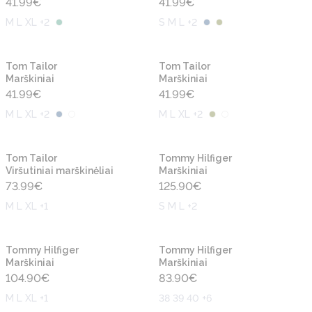
41.99
€
41.99
€
M L XL +2
S M L +2
Naujiena
Naujiena
Tom Tailor
Tom Tailor
Marškiniai
Marškiniai
41.99
€
41.99
€
M L XL +2
M L XL +2
Naujiena
Naujiena
Tom Tailor
Tommy Hilfiger
Viršutiniai marškinėliai
Marškiniai
73.99
€
125.90
€
M L XL +1
S M L +2
Naujiena
Naujiena
Tommy Hilfiger
Tommy Hilfiger
Marškiniai
Marškiniai
104.90
€
83.90
€
M L XL +1
38 39 40 +6