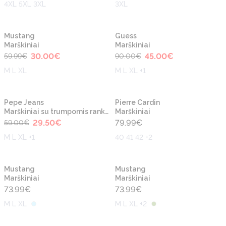
4XL 5XL 3XL
3XL
-50%
-50%
Naujiena
Naujiena
Mustang
Guess
Marškiniai
Marškiniai
30.00
€
45.00
€
59.99
€
90.00
€
M L XL
M L XL +1
-50%
Naujiena
Naujiena
Pepe Jeans
Pierre Cardin
Marškiniai su trumpomis rankovėmis
Marškiniai
29.50
€
79.99
€
59.00
€
M L XL +1
40 41 42 +2
Naujiena
Naujiena
Mustang
Mustang
Marškiniai
Marškiniai
73.99
€
73.99
€
M L XL
M L XL +2