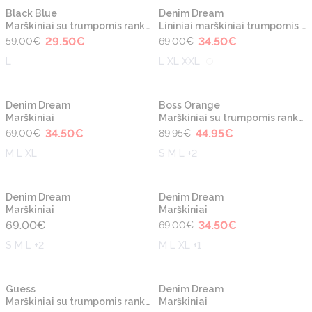
-50%
-50%
Naujiena
Naujiena
Black Blue
Denim Dream
Marškiniai su trumpomis rankovėmis
Lininiai marškiniai trumpomis rankovėmis
29.50
€
34.50
€
59.00
€
69.00
€
L
L XL XXL
-50%
-50%
Naujiena
Naujiena
Denim Dream
Boss Orange
Marškiniai
Marškiniai su trumpomis rankovėmis
34.50
€
44.95
€
69.00
€
89.95
€
M L XL
S M L +2
-50%
Naujiena
Naujiena
Denim Dream
Denim Dream
Marškiniai
Marškiniai
69.00
€
34.50
€
69.00
€
S M L +2
M L XL +1
-50%
-50%
Naujiena
Naujiena
Guess
Denim Dream
Marškiniai su trumpomis rankovėmis
Marškiniai