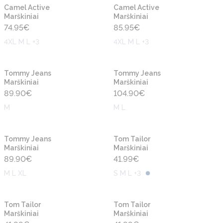
Naujiena
Naujiena
Camel Active
Camel Active
Marškiniai
Marškiniai
74.95
€
85.95
€
4XL M L +3
4XL M L +3
Naujiena
Naujiena
Tommy Jeans
Tommy Jeans
Marškiniai
Marškiniai
89.90
€
104.90
€
M
M L
Naujiena
Naujiena
Tommy Jeans
Tom Tailor
Marškiniai
Marškiniai
89.90
€
41.99
€
M L XL
S M L +3
Naujiena
Naujiena
Tom Tailor
Tom Tailor
Marškiniai
Marškiniai