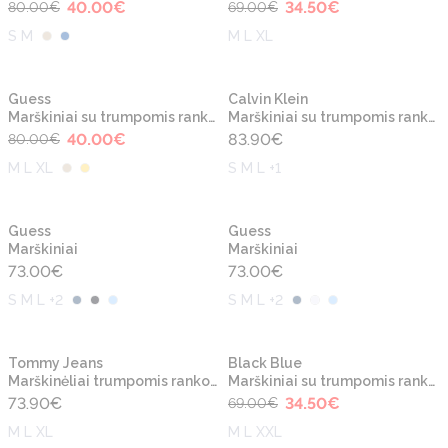
40.00
€
34.50
€
80.00
€
69.00
€
S M
M L XL
-50%
Naujiena
Naujiena
Guess
Calvin Klein
Marškiniai su trumpomis rankovėmis
Marškiniai su trumpomis rankovėmis
40.00
€
83.90
€
80.00
€
M L XL
S M L +1
Naujiena
Naujiena
Guess
Guess
Marškiniai
Marškiniai
73.00
€
73.00
€
S M L +2
S M L +2
-50%
Naujiena
Naujiena
Tommy Jeans
Black Blue
Marškinėliai trumpomis rankovėmis
Marškiniai su trumpomis rankovėmis
73.90
€
34.50
€
69.00
€
M L XL
M L XXL