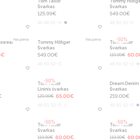
Tom Tailor
Tommy Hilfige
Švarkas
Švarkas
125.99
€
549.00
€
46 48 50 +4
48 50 52 +2
-50%
Naujiena
Naujiena
nswear
Tommy Hilfiger
Tom Tailor
Švarkas
Švarkas
5
€
549.00
€
60.0
119.99
€
48 50 52 +3
48 50 52 +3
-50%
Tom Tailor
Dream Denim
Lininis švarkas
Švarkas
€
65.00
€
219.00
€
129.99
€
48 50 52 +3
48 50 52 +3
-50%
-50%
Tom Tailor
Tom Tailor
Švarkas
Švarkas
60.00
€
60.0
119.99
€
119.99
€