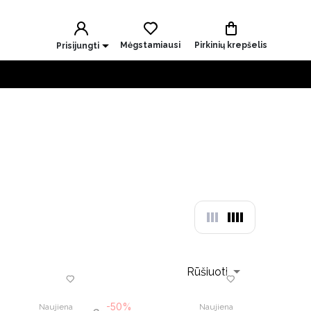
Mėgstamiausi
Pirkinių krepšelis
Prisijungti
Rūšiuoti
-50%
Naujiena
Naujiena