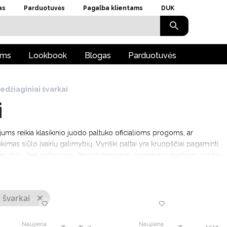
as
Parduotuvės
Pagalba klientams
DUK
ams
Lookbook
Blogas
Parduotuvės
edžiaginiai švarkai
i
 jums reikia klasikinio juodo paltuko oficialioms progoms, ar
kimas siūlo įvairių galimybių. Vyriški paltai yra kruopščiai pagaminti
iek stilių, tiek patogumą. Papildykite savo garderobą madingu vyrišku
 švarkai
Naujiena
Naujiena