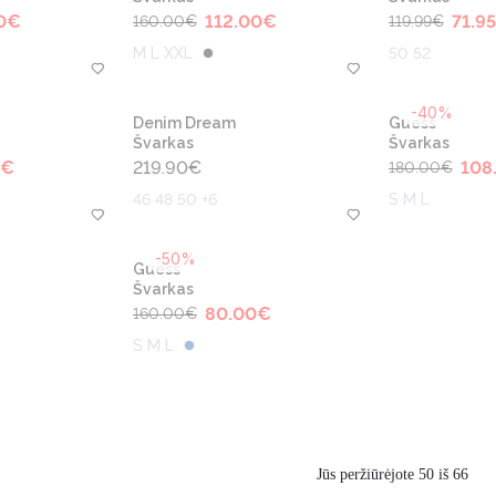
0
€
112.00
€
71.95
160.00
€
119.99
€
M L XXL
50 52
-40%
Denim Dream
Guess
Švarkas
Švarkas
€
219.90
€
108
180.00
€
46 48 50 +6
S M L
-50%
Guess
Švarkas
80.00
€
160.00
€
S M L
Jūs peržiūrėjote 50 iš 66