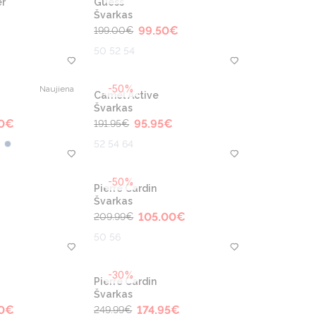
r
Guess
Švarkas
99.50
€
199.00
€
50 52 54
-50%
Naujiena
Camel Active
Švarkas
0
€
95.95
€
191.95
€
52 54 64
-50%
Pierre Cardin
Švarkas
105.00
€
209.99
€
50 56
-30%
Pierre Cardin
Švarkas
0
€
174.95
€
249.99
€