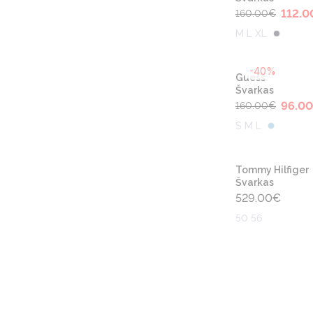
112.0
160.00
€
M L XL
-40%
Guess
Švarkas
96.00
160.00
€
S M L
Tommy Hilfiger
Švarkas
529.00
€
50 56