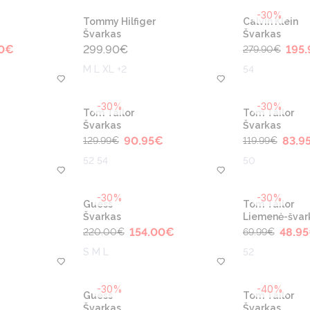
-30%
Tommy Hilfiger
Calvin Klein
Švarkas
Švarkas
0
€
299.90
€
195.
279.90
€
M L XL +2
54
-30%
-30%
Tom Tailor
Tom Tailor
Švarkas
Švarkas
90.95
€
83.9
129.99
€
119.99
€
52 54
50
-30%
-30%
Guess
Tom Tailor
Švarkas
Liemenė-švar
€
154.00
€
48.95
220.00
€
69.99
€
S M L
52
-30%
-40%
Guess
Tom Tailor
Švarkas
Švarkas