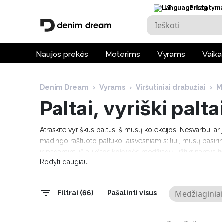
LT
Pristatym
Naujos prekės
Moterims
Vyrams
Vaik
Denim Dream
›
Vyrams
›
Viršutiniai drabužiai
›
M
Paltai, vyriški palta
Atraskite vyriškus paltus iš mūsų kolekcijos. Nesvarbu, ar
madingo raštuoto paltuko laisvesniam stiliui, mūsų pasirin
ir pagaminti iš aukštos kokybės medžiagų, užtikrinantys t
Rodyti daugiau
paltu, kuris tinka jūsų asmeniniam stilui.
Medžiaginiai
Filtrai (66)
Pašalinti visus