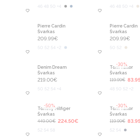
46 48 50 +4
46 48 50 +4
Pierre Cardin
Pierre Cardin
Švarkas
Švarkas
209.99
€
209.99
€
50 52 54 +2
50 52
-30%
Denim Dream
Tom Tailor
Švarkas
Švarkas
219.00
€
83.9
119.99
€
50 52 54 +4
48 50 52 +2
-50%
-30%
Tommy Hilfiger
Tom Tailor
Švarkas
Švarkas
224.50
€
83.9
449.00
€
119.99
€
52 54 58
52 54