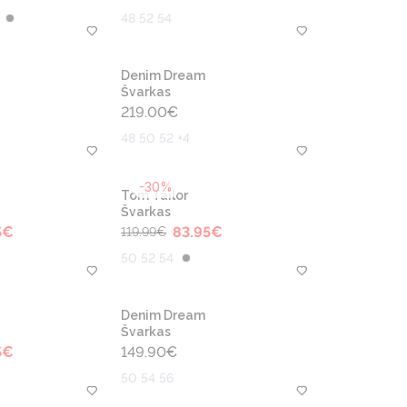
48 52 54
Denim Dream
Švarkas
219.00
€
48 50 52 +4
-30%
Tom Tailor
Švarkas
5
€
83.95
€
119.99
€
50 52 54
Denim Dream
Švarkas
5
€
149.90
€
50 54 56