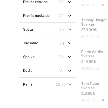
Visi
Prekės ženklas
48 50 52 +3
Visi
Prekės nuolaida
Tommy Hilfiger
Švarkas
Visi
Stilius
379.90
€
50 52 54 +1
Visi
Juosmuo
Pierre Cardin
Visi
Švarkas
Spalva
249.99
€
48 52 54 +2
Visi
Dydis
€
0
-
€
0
Tom Tailor
Kaina
Švarkas
119.99
€
48 50 52 +2