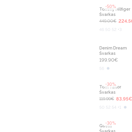
-50%
Tommy Hilfiger
Švarkas
224.5
449.00
€
46 50 52 +3
Denim Dream
Švarkas
199.90
€
56
-30%
Tom Tailor
Švarkas
83.95
119.99
€
50 52 54 +1
-30%
Guess
Švarkas