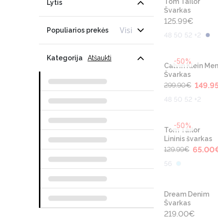
Tom Tailor
Lytis
Švarkas
125.99
€
Visi
Populiarios prekės
48 50 52 +2
Kategorija
Atšaukti
-50%
Calvin Klein Me
Švarkas
149.9
299.90
€
48 50 52 +2
-50%
Tom Tailor
Lininis švarkas
65.00
129.99
€
56
Dream Denim
Švarkas
219.00
€