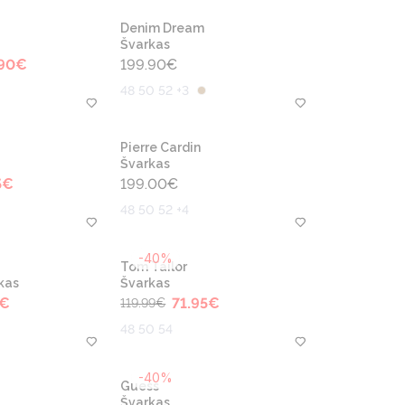
Denim Dream
Švarkas
90
€
199.90
€
48 50 52 +3
Pierre Cardin
Švarkas
5
€
199.00
€
48 50 52 +4
-40%
Tom Tailor
kas
Švarkas
€
71.95
€
119.99
€
48 50 54
-40%
Guess
Švarkas