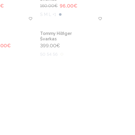
€
96.00
€
160.00
€
S M L +1
Tommy Hilfiger
Švarkas
.00
€
399.00
€
50 54 56