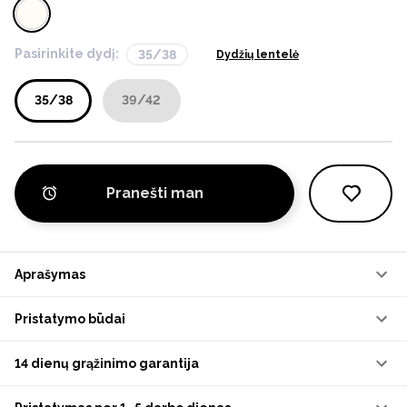
Pasirinkite dydį:
35/38
Dydžių lentelė
35/38
39/42
Pranešti man
Aprašymas
Pristatymo būdai
14 dienų grąžinimo garantija