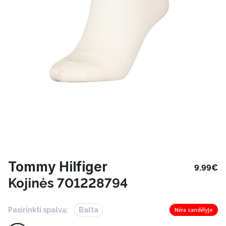
Tommy Hilfiger
9.99
€
Kojinės 701228794
Pasirinkti spalvą:
Balta
Nėra sandėlyje