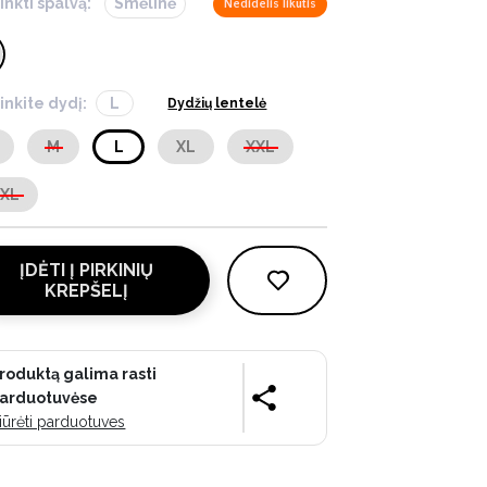
inkti spalvą:
Smėlinė
Nedidelis likutis
inkite dydį:
L
Dydžių lentelė
M
L
XL
XXL
XXL
ĮDĖTI Į PIRKINIŲ
KREPŠELĮ
roduktą galima rasti
arduotuvėse
iūrėti parduotuves