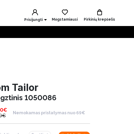
Mėgstamiausi
Pirkinių krepšelis
Prisijungti
m Tailor
gztinis 1050086
00
€
Nemokamas pristatymas nuo 69€
9
€