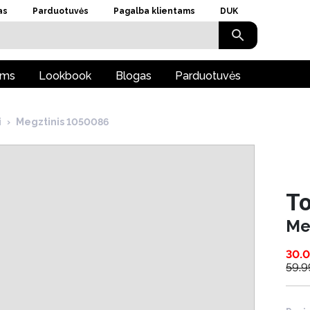
as
Parduotuvės
Pagalba klientams
DUK
ams
Lookbook
Blogas
Parduotuvės
i
›
Megztinis 1050086
To
Me
30.
59.9