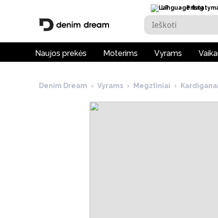
LT
Pristatym
Naujos prekės
Moterims
Vyrams
Vaik
Denim Dream
›
Vyrams
›
Megztiniai
›
Kardigana