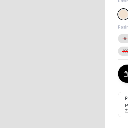
Pasir
Pasir
S
X
P
p
Ž