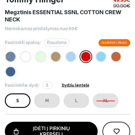
49.95
€
99.90
€
Megztinis ESSENTIAL SSNL COTTON CREW
NECK
Nemokamas pristatymas nuo 69€
Pasirinkti spalvą:
Raudona
Nedidelis likutis
Pasirinkite dydį:
S
Dydžių lentelė
S
M
L
XL
ĮDĖTI Į PIRKINIŲ
KREPŠELĮ