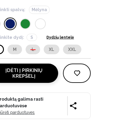
inkti spalvą:
Mėlyna
inkite dydį:
S
Dydžių lentelė
M
L
XL
XXL
ĮDĖTI Į PIRKINIŲ
KREPŠELĮ
roduktą galima rasti
arduotuvėse
iūrėti parduotuves