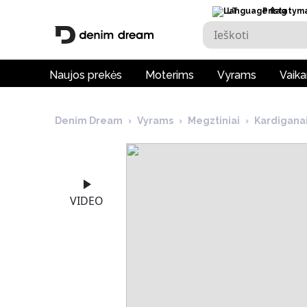
LT
Pristatym
Naujos prekės
Moterims
Vyrams
Vaik
Denim Dream
›
Vyrams
›
Megztiniai
›
Kardigana
VIDEO