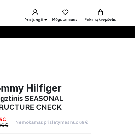
Mėgstamiausi
Pirkinių krepšelis
Prisijungti
mmy Hilfiger
gztinis SEASONAL
RUCTURE CNECK
5
€
Nemokamas pristatymas nuo 69€
90
€