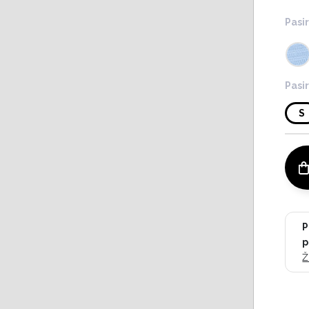
Pasir
Pasir
S
P
p
Ž