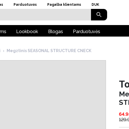
as
Parduotuvės
Pagalba klientams
DUK
ams
Lookbook
Blogas
Parduotuvės
i
›
Megztinis SEASONAL STRUCTURE CNECK
To
Me
ST
64.9
129.