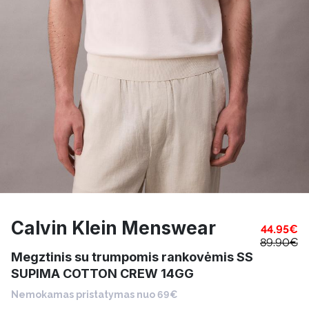
Calvin Klein Menswear
44.95
€
89.90
€
Megztinis su trumpomis rankovėmis SS
SUPIMA COTTON CREW 14GG
Nemokamas pristatymas nuo 69€