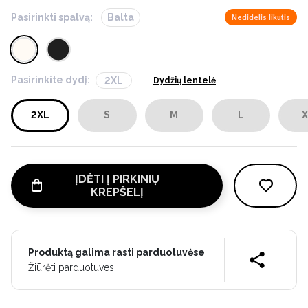
Pasirinkti spalvą:
Balta
Nedidelis likutis
Pasirinkite dydį:
2XL
Dydžių lentelė
2XL
S
M
L
X
ĮDĖTI Į PIRKINIŲ
KREPŠELĮ
Produktą galima rasti parduotuvėse
Žiūrėti parduotuves