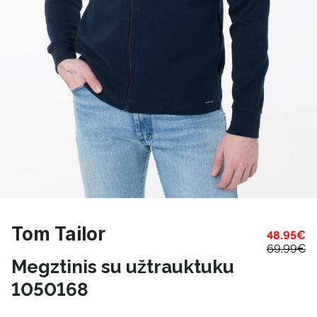
Tom Tailor
48.95
€
69.99
€
Megztinis su užtrauktuku
1050168