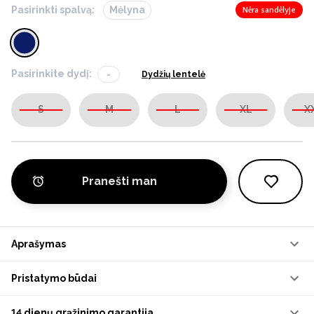
Pasirinkti spalvą:
Mėlyna
Nėra sandėlyje
Pasirinkite dydį:
-
Dydžių lentelė
S
M
L
XL
X
Pranešti man
Aprašymas
Pristatymo būdai
14 dienų grąžinimo garantija