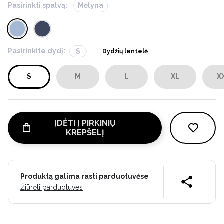
Pasirinkti spalvą:
Mėlyna
Pasirinkite dydį:
S
Dydžių lentelė
S
M
L
XL
X
ĮDĖTI Į PIRKINIŲ
KREPŠELĮ
Produktą galima rasti parduotuvėse
Žiūrėti parduotuves