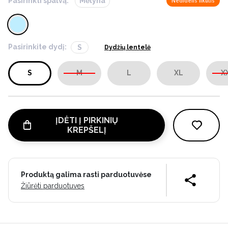
Pasirinkti spalvą:
Mėlyna
Nedidelis likutis
Pasirinkite dydį:
S
Dydžių lentelė
S
M
L
XL
X
ĮDĖTI Į PIRKINIŲ
KREPŠELĮ
Produktą galima rasti parduotuvėse
Žiūrėti parduotuves