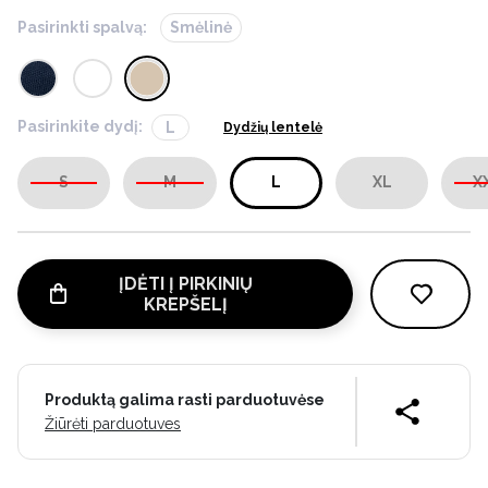
Pasirinkti spalvą:
Smėlinė
Pasirinkite dydį:
L
Dydžių lentelė
S
M
L
XL
X
ĮDĖTI Į PIRKINIŲ
KREPŠELĮ
Produktą galima rasti parduotuvėse
Žiūrėti parduotuves