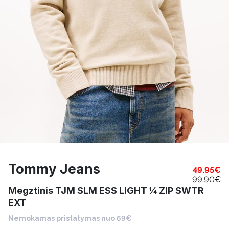
Tommy Jeans
49.95
€
99.90
€
Megztinis TJM SLM ESS LIGHT ¼ ZIP SWTR
EXT
Nemokamas pristatymas nuo 69€