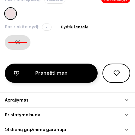
Pasirinkite dydį:
-
Dydžių lentelė
OS
Pranešti man
Aprašymas
Pristatymo būdai
14 dienų grąžinimo garantija