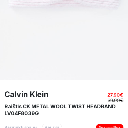
Calvin Klein
27.90
€
39.90
€
Raištis CK METAL WOOL TWIST HEADBAND
LV04F8039G
Pasirinkti spalvą:
Rausva
Nėra sandėlyje