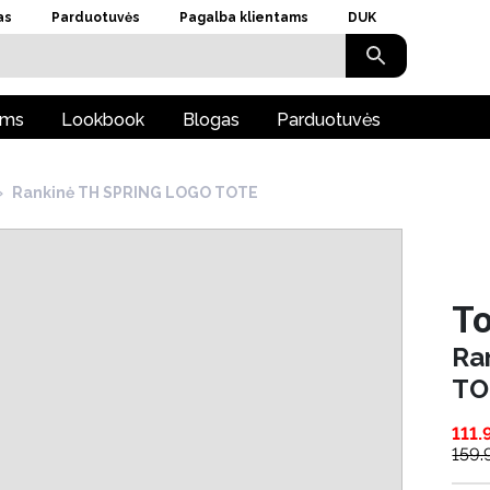
as
Parduotuvės
Pagalba klientams
DUK
ams
Lookbook
Blogas
Parduotuvės
›
Rankinė TH SPRING LOGO TOTE
To
Ra
TO
111.
159.