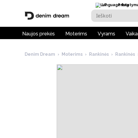
LT
Pristatym
Naujos prekės
Moterims
Vyrams
Vaik
Denim Dream
›
Moterims
›
Rankinės
›
Rankinės