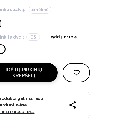
inkti spalvą:
Smėlinė
inkite dydį:
OS
Dydžių lentelė
S
ĮDĖTI Į PIRKINIŲ
KREPŠELĮ
roduktą galima rasti
arduotuvėse
iūrėti parduotuves