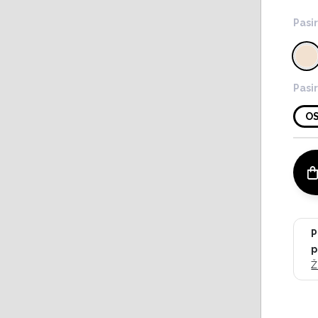
Pasir
Pasir
O
P
p
Ž