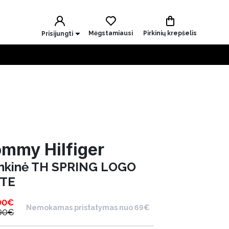
Mėgstamiausi
Pirkinių krepšelis
Prisijungti
mmy Hilfiger
nkinė TH SPRING LOGO
TE
90
€
Nemokamas pristatymas nuo 69€
90
€