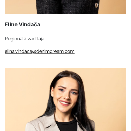
Elīne Vindača
Reģionālā vadītāja
elina.vindaca@denimdream.com