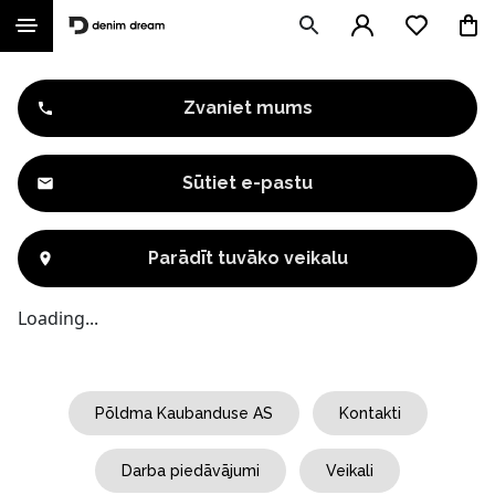
Zvaniet mums
Sūtiet e-pastu
Parādīt tuvāko veikalu
Loading...
Põldma Kaubanduse AS
Kontakti
Darba piedāvājumi
Veikali