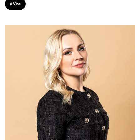
#
Viss