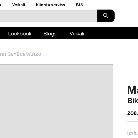
s
Veikali
Klientu serviss
BUJ
Lookbook
Blogs
Veikali
kses G6YB05 W3120
M
Bi
208
Izvē