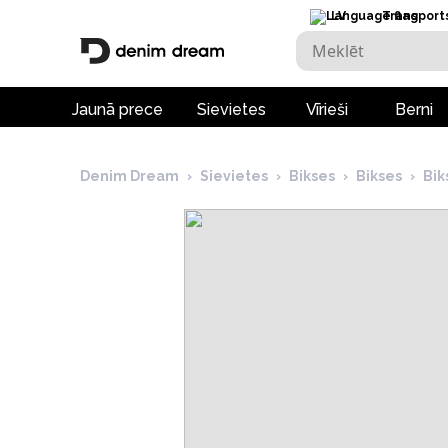
LV
Transport
Jaunā prece
Sievietes
Vīrieši
Berni
Denim Dream
›
Sievietes
›
Bikses
›
Bikses
›
Bi