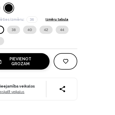
lēties izmēru:
36
Izmēru tabula
38
40
42
44
PIEVIENOT
GROZAM
ieejamība veikalos
pskatīt veikalus