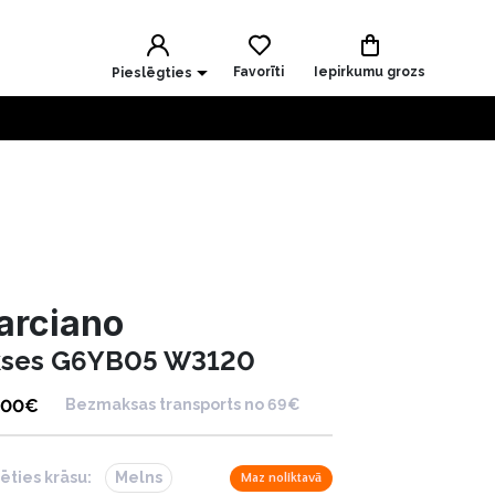
Favorīti
Iepirkumu grozs
Pieslēgties
arciano
kses G6YB05 W3120
.00
€
Bezmaksas transports no 69€
lēties krāsu:
Melns
Maz noliktavā