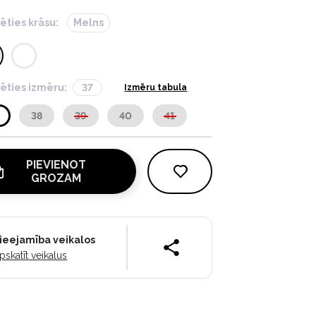
lēties krāsu:
Melns
lēties izmēru:
37
Izmēru tabula
38
39
40
41
PIEVIENOT
GROZAM
ieejamība veikalos
pskatīt veikalus