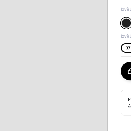
Izvē
Izvē
37
P
A