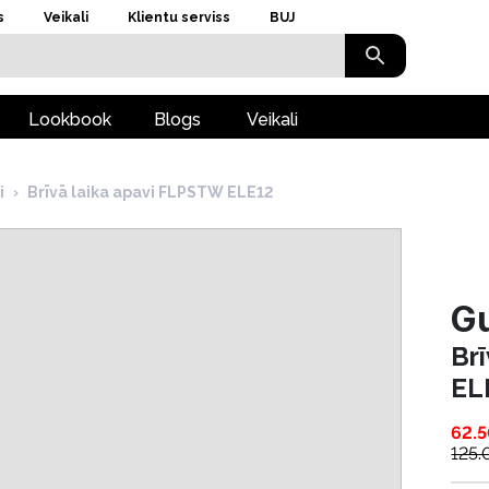
s
Veikali
Klientu serviss
BUJ
Lookbook
Blogs
Veikali
i
›
Brīvā laika apavi FLPSTW ELE12
G
Br
EL
62.
125.