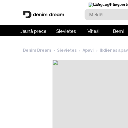
LV
Transport
Jaunā prece
Sievietes
Vīrieši
Berni
Denim Dream
›
Sievietes
›
Apavi
›
Ikdienas apav