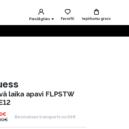
Favorīti
Iepirkumu grozs
Pieslēgties
uess
īvā laika apavi FLPSTW
E12
50
€
Bezmaksas transports no 69€
00
€