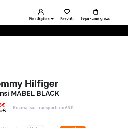
Favorīti
Iepirkumu grozs
Pieslēgties
mmy Hilfiger
insi MABEL BLACK
5
€
Bezmaksas transports no 69€
90
€