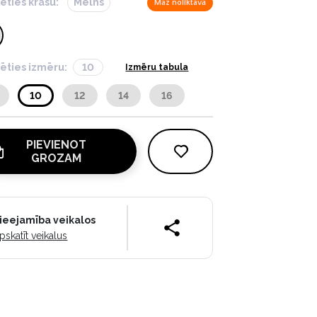
lēties krāsu:
Melns
Maz noliktavā
lēties izmēru:
10
Izmēru tabula
10
12
14
16
PIEVIENOT
GROZAM
ieejamība veikalos
pskatīt veikalus