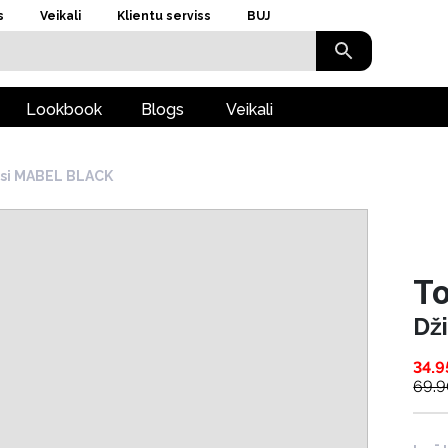
s
Veikali
Klientu serviss
BUJ
Lookbook
Blogs
Veikali
nsi MABEL BLACK
To
Dž
34.9
69.