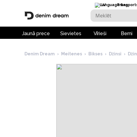
LV
Transport
Jaunā prece
Sievietes
Vīrieši
Berni
Denim Dream
›
Meitenes
›
Bikses
›
Džinsi
›
Dži