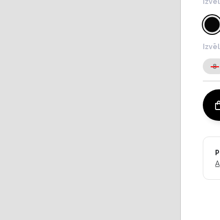
Izvē
Izvē
8
P
A