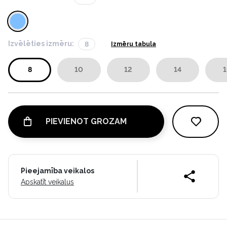
Izvēlēties izmēru:
8
Izmēru tabula
8
10
12
14
1
PIEVIENOT GROZAM
Pieejamība veikalos
Apskatīt veikalus