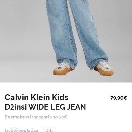
Calvin Klein Kids
79.90
€
Džinsi WIDE LEG JEAN
Bezmaksas transports no 69€
Izvēlēties krāsu:
Zils