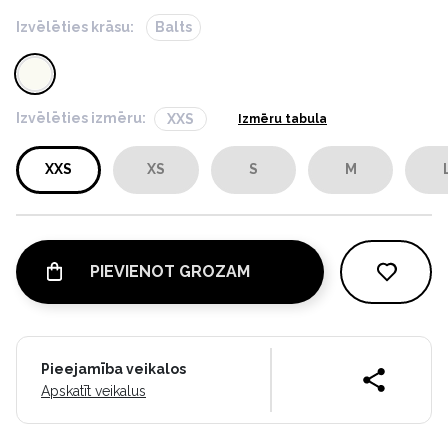
Izvēlēties krāsu:
Balts
Izvēlēties izmēru:
XXS
Izmēru tabula
XXS
XS
S
M
PIEVIENOT GROZAM
Pieejamība veikalos
Apskatīt veikalus