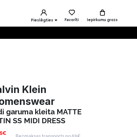
Favorīti
Iepirkumu grozs
Pieslēgties
lvin Klein
omenswear
di garuma kleita MATTE
TIN SS MIDI DRESS
5
€
Bezmaksas transports no 69€