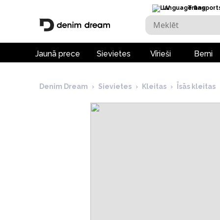
LV
Transport
Jaunā prece
Sievietes
Vīrieši
Berni
Denim Dream
›
Sievietes
›
Kleitas
›
Īsās kleitas