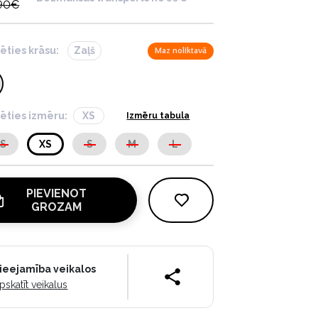
90
€
lēties krāsu:
Zaļš
Maz noliktavā
lēties izmēru:
XS
Izmēru tabula
XS
XS
S
M
L
PIEVIENOT
GROZAM
ieejamība veikalos
pskatīt veikalus