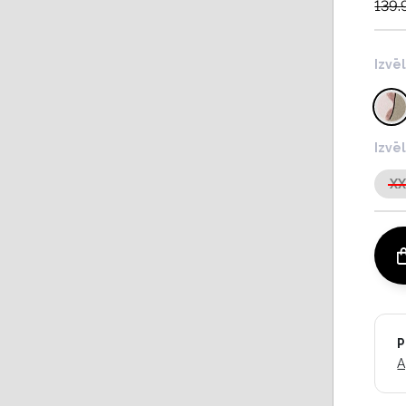
139.
Izvē
Izvē
X
P
A