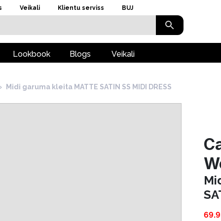
s
Veikali
Klientu serviss
BUJ
Lookbook
Blogs
Veikali
›
Midi garuma kleita MATTE SATIN SS MIDI DRESS
Ca
W
Mi
SA
69.9