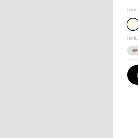
Izvē
Izvē
37