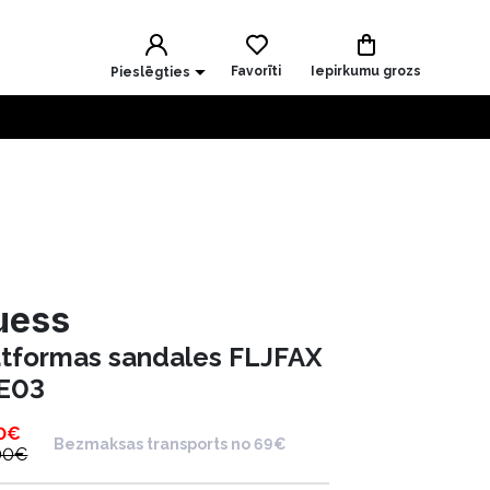
Favorīti
Iepirkumu grozs
Pieslēgties
uess
atformas sandales FLJFAX
E03
0
€
Bezmaksas transports no 69€
00
€