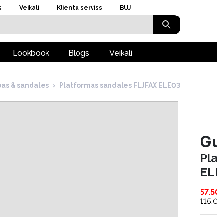
s
Veikali
Klientu serviss
BUJ
Lookbook
Blogs
Veikali
bas & sandales
›
Platformas sandales FLJFAX ELE03
G
Pl
EL
57.5
115.