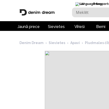
LV
Transport
Jaunā prece
Sievietes
Vīrieši
Berni
Denim Dream
›
Sievietes
›
Apavi
›
Pludmales čī