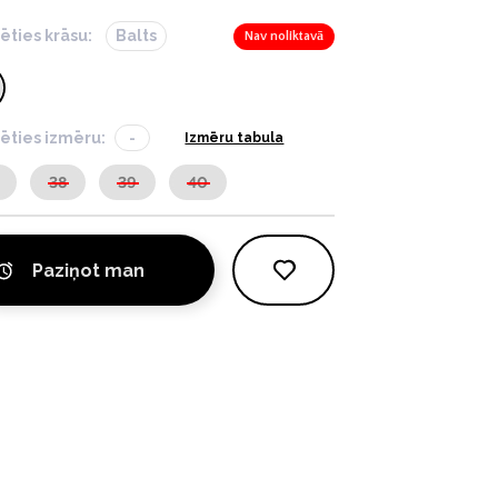
lēties krāsu:
Balts
Nav noliktavā
lēties izmēru:
-
Izmēru tabula
38
39
40
Paziņot man