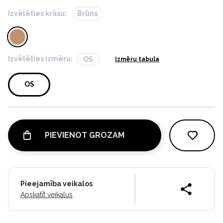
Izvēlēties krāsu:
Brūns
Izvēlēties izmēru:
OS
Izmēru tabula
OS
PIEVIENOT GROZAM
Pieejamība veikalos
Apskatīt veikalus