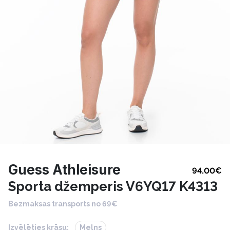
Guess Athleisure
94.00
€
Sporta džemperis V6YQ17 K4313
Bezmaksas transports no 69€
Izvēlēties krāsu:
Melns