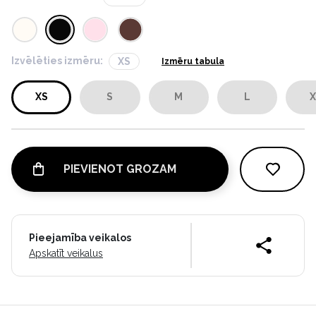
Izvēlēties izmēru:
XS
Izmēru tabula
XS
S
M
L
X
PIEVIENOT GROZAM
Pieejamība veikalos
Apskatīt veikalus