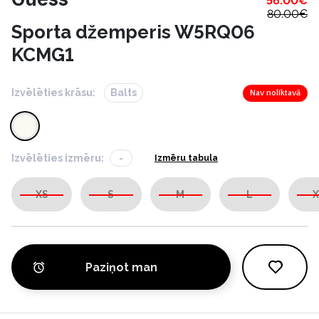
56.00
€
80.00
€
Sporta džemperis W5RQ06
KCMG1
Izvēlēties krāsu:
Balts
Nav noliktavā
Izvēlēties izmēru:
-
Izmēru tabula
XS
S
M
L
X
Paziņot man