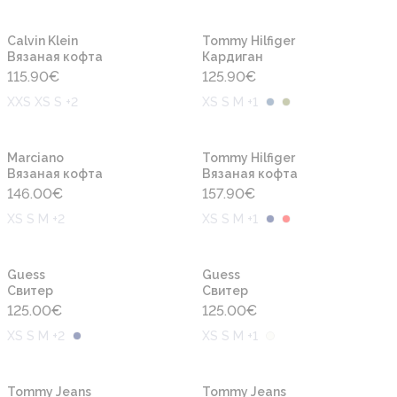
Новинка
Новинка
Calvin Klein
Tommy Hilfiger
Вязаная кофта
Кардиган
115.90
€
125.90
€
XXS XS S +2
XS S M +1
Новинка
Новинка
Marciano
Tommy Hilfiger
Вязаная кофта
Вязаная кофта
146.00
€
157.90
€
XS S M +2
XS S M +1
Новинка
Новинка
Guess
Guess
Свитер
Свитер
125.00
€
125.00
€
XS S M +2
XS S M +1
Новинка
Новинка
Tommy Jeans
Tommy Jeans