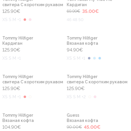
свитера С коротким рукавом
Кардиган
125.90
€
35.00
€
69.99
€
XS S M +1
46 48 50
Новинка
Новинка
Tommy Hilfiger
Tommy Hilfiger
Кардиган
Вязаная кофта
125.90
€
94.90
€
XS S M +1
XS S M +1
Новинка
Новинка
Tommy Hilfiger
Tommy Hilfiger
свитера С коротким рукавом
свитера С коротким рукавом
125.90
€
125.90
€
XS S M +1
XS S M +2
-50%
Новинка
Новинка
Tommy Hilfiger
Guess
Вязаная кофта
Вязаная кофта
104.90
€
45.00
€
90.00
€