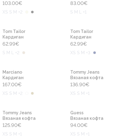
103.00
€
83.00
€
XS S M +2
S M L +1
Новинка
Новинка
Tom Tailor
Tom Tailor
Кардиган
Кардиган
62.99
€
62.99
€
S M L +2
XS S M +3
Новинка
Новинка
Marciano
Tommy Jeans
Кардиган
Вязаная кофта
167.00
€
136.90
€
XS S M +2
XS S M +1
Новинка
Новинка
Tommy Jeans
Guess
Вязаная кофта
Вязаная кофта
125.90
€
94.00
€
XS S M +1
XS S M +1