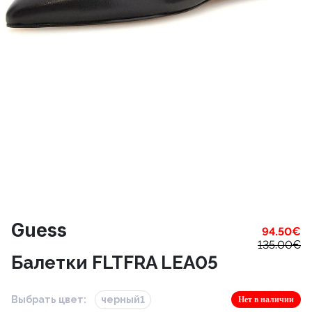
Guess
94.50
€
135.00
€
Балетки FLTFRA LEA05
Выбрать цвет:
черный1
Нет в наличии