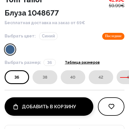
41.95
€
59.99
€
Блуза 1048677
Бесплатная доставка на заказ от 69€
Выбрать цвет:
Синий
Последние
Выбрать размер:
36
Таблица размеров
36
38
40
42
4
ДОБАВИТЬ В КОРЗИНУ