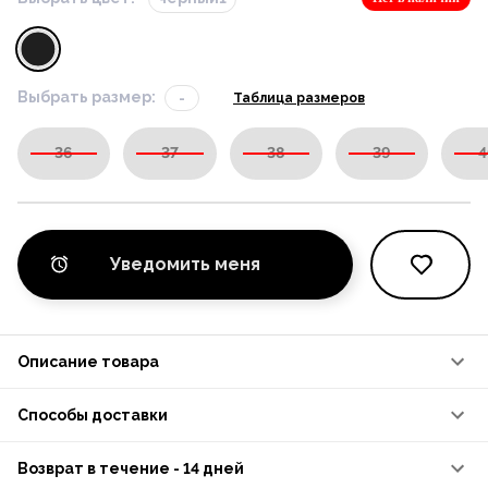
Выбрать размер:
-
Таблица размеров
36
37
38
39
4
Уведомить меня
Описание товара
Способы доставки
Возврат в течение - 14 дней