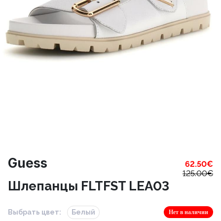
Guess
62.50
€
125.00
€
Шлепанцы FLTFST LEA03
Выбрать цвет:
Белый
Нет в наличии