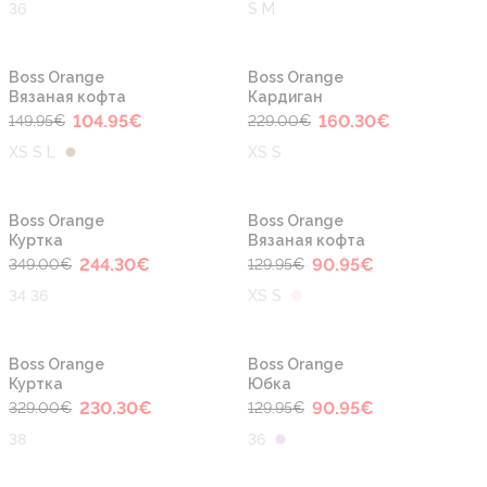
36
S M
-30%
-30%
Boss Orange
Boss Orange
Вязаная кофта
Кардиган
104.95
€
160.30
€
149.95
€
229.00
€
XS S L
XS S
-30%
-30%
Boss Orange
Boss Orange
Куртка
Вязаная кофта
244.30
€
90.95
€
349.00
€
129.95
€
34 36
XS S
-30%
-30%
Boss Orange
Boss Orange
Куртка
Юбка
230.30
€
90.95
€
329.00
€
129.95
€
38
36