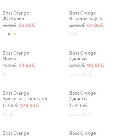
-50%
-50%
Boss Orange
Boss Orange
Футболка
Вязаная кофта
29.95
€
64.95
€
59.95
€
129.95
€
L
S M
-50%
-30%
Boss Orange
Boss Orange
Майка
Джинсы
24.95
€
90.95
€
49.95
€
129.95
€
XL
26 27 28 +2
-30%
Boss Orange
Boss Orange
Брюки со стрелками
Джинсы
125.95
€
104.95
€
179.95
€
36 38
25 26 27 +3
-50%
-30%
Boss Orange
Boss Orange