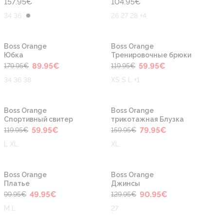
157.95
€
104.95
€
34 36
26 27 28 +4
-50%
-50%
Новинка
Новинка
Boss Orange
Boss Orange
Юбка
Тренировочные брюки
89.95
€
59.95
€
179.95
€
119.95
€
34 36 38
XS S L +1
-50%
-50%
Новинка
Новинка
Boss Orange
Boss Orange
Cпортивный свитер
трикотажная Блузка
59.95
€
79.95
€
119.95
€
159.95
€
L XL
XL
-50%
-30%
Boss Orange
Boss Orange
Платье
Джинсы
49.95
€
90.95
€
99.95
€
129.95
€
M L
27