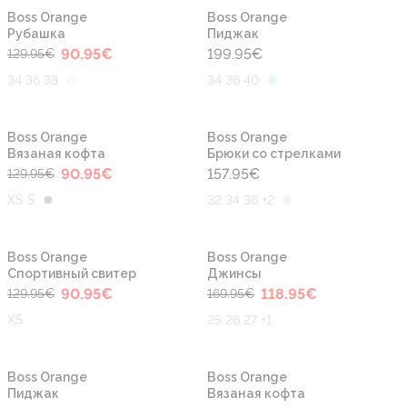
-30%
Boss Orange
Boss Orange
Рубашка
Пиджак
90.95
€
199.95
€
129.95
€
34 36 38
34 36 40
-30%
Boss Orange
Boss Orange
Вязаная кофта
Брюки со стрелками
90.95
€
157.95
€
129.95
€
XS S
32 34 36 +2
-30%
-30%
Boss Orange
Boss Orange
Cпортивный свитер
Джинсы
90.95
€
118.95
€
129.95
€
169.95
€
XS
25 26 27 +1
-30%
-30%
Boss Orange
Boss Orange
Пиджак
Вязаная кофта