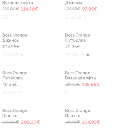
Вязаная кофта
Джинсы
114.50
€
97.95
€
229.00
€
139.95
€
S L
25 27 29 +1
Boss Orange
Boss Orange
Джинсы
Футболка
104.95
€
49.95
€
25 26 27 +4
XS S M +2
-30%
Boss Orange
Boss Orange
Футболка
Вязаная кофта
49.95
€
139.95
€
199.95
€
XS S M +2
S
-30%
-30%
Boss Orange
Boss Orange
Пальто
Платье
209.30
€
104.95
€
299.00
€
149.95
€