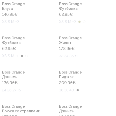
Новинка
Новинка
Boss Orange
Boss Orange
Блуза
Футболка
146.95
€
62.95
€
XS S M +2
XS S M +2
Новинка
Новинка
Boss Orange
Boss Orange
Футболка
Жилет
62.95
€
178.95
€
XS S M +1
32 34 36 +1
Новинка
Новинка
Boss Orange
Boss Orange
Джинсы
Пиджак
136.95
€
209.95
€
24 26 27 +5
36 38 40
Новинка
Новинка
Boss Orange
Boss Orange
Брюки со стрелками
Джинсы