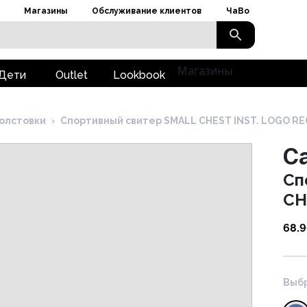
Магазины
Обслуживание клиентов
ЧаВо
Магазины
Дети
Outlet
Lookbook
олстовки
›
Cпортивный свитер SMALL CHEST INST. LOGO RE
Ca
Cп
CH
68.
Выбр