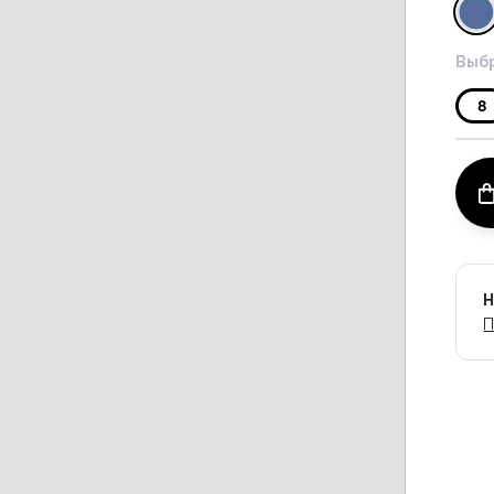
Выбр
8
Н
П