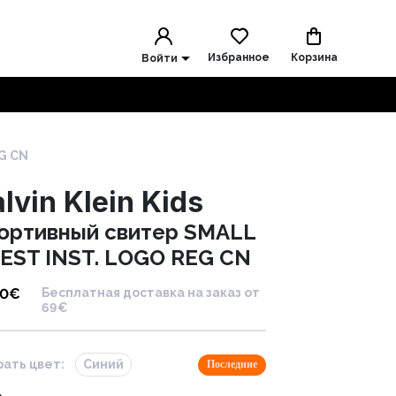
Избранное
Корзина
Войти
G CN
lvin Klein Kids
ортивный свитер SMALL
EST INST. LOGO REG CN
90
€
Бесплатная доставка на заказ от
69€
ать цвет:
Синий
Последние