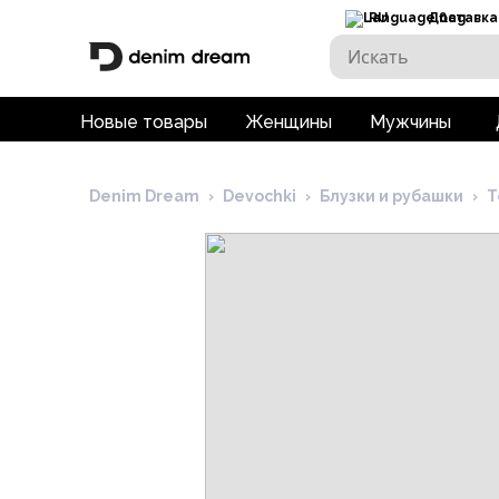
RU
Доставка
Новые товары
Женщины
Мужчины
Denim Dream
›
Devochki
›
Блузки и рубашки
›
Т