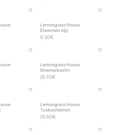
-
House
Lemongrass House
Eteerinen öljy
9.30
€
-
House
Lemongrass House
Ilmanraikastin
16.70
€
-
House
Lemongrass House
t
Tuoksuhelmet
18.50
€
-