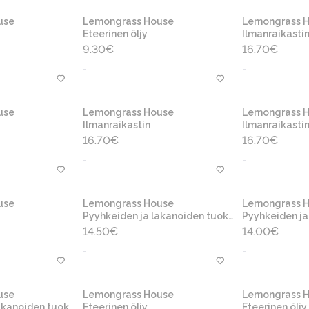
use
Lemongrass House
Lemongrass 
Eteerinen öljy
Ilmanraikasti
9.30
€
16.70
€
-
-
use
Lemongrass House
Lemongrass 
Ilmanraikastin
Ilmanraikasti
16.70
€
16.70
€
-
-
use
Lemongrass House
Lemongrass 
Pyyhkeiden ja lakanoiden tuoksu
Pyyhkeiden ja 
14.50
€
14.00
€
-
-
use
Lemongrass House
Lemongrass 
kanoiden tuoksu
Eteerinen öljy
Eteerinen öljy