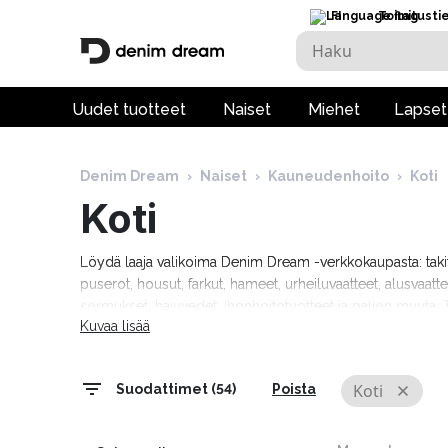
FI
Toimitusti
Uudet tuotteet
Naiset
Miehet
Lapset
Denim Dream
›
Naiset
›
Kauneudenhoito
›
Koti
Koti
Löydä laaja valikoima Denim Dream -verkkokaupasta: takit, pä
puserot, housut, farkut, hameet, urheiluvaatteet, alusvaattee
sormukset, hajuvedet, ihonhoitotuotteet ja paljon muuta.
Kuvaa lisää
Tommy Hilfiger, Calvin Klein, Camel Active, Denim Drea
Marciano, Molly Bracken, Pepe Jeans, Rino & Pelle ja monii
Koti
Suodattimet (54)
Poista