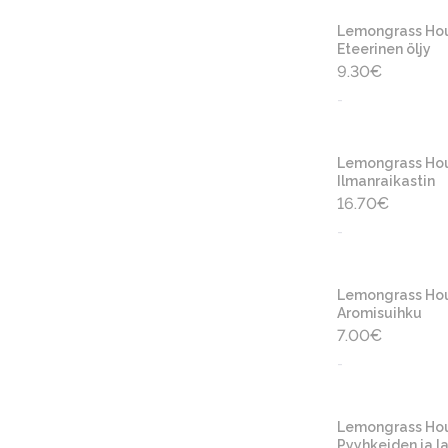
Lemongrass Ho
Eteerinen öljy
9.30
€
-
Lemongrass Ho
Ilmanraikastin
16.70
€
-
Lemongrass Ho
Aromisuihku
7.00
€
-
Lemongrass Ho
Pyyhkeiden ja la