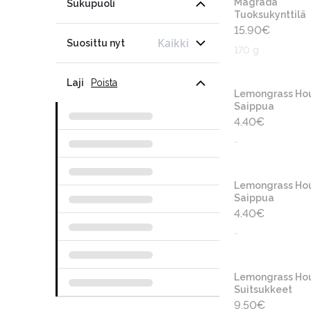
Magrada
Sukupuoli
Tuoksukynttilä
15.90
€
Kaikki
Suosittu nyt
170 g
Laji
Poista
Lemongrass Ho
Saippua
4.40
€
-
Lemongrass Ho
Saippua
4.40
€
-
Lemongrass Ho
Suitsukkeet
9.50
€