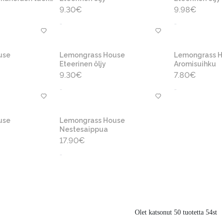
9.30
€
9.98
€
-
-
use
Lemongrass House
Lemongrass 
Eteerinen öljy
Aromisuihku
9.30
€
7.80
€
-
-
use
Lemongrass House
Nestesaippua
17.90
€
-
Olet katsonut 50 tuotetta 54st