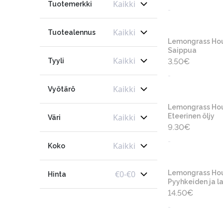
Kaikki
Tuotemerkki
-
Kaikki
Tuotealennus
Lemongrass Ho
Saippua
Kaikki
Tyyli
3.50
€
-
Kaikki
Vyötärö
Lemongrass Ho
Kaikki
Eteerinen öljy
Väri
9.30
€
-
Kaikki
Koko
€
0
-
€
0
Lemongrass Ho
Hinta
Pyyhkeiden ja la
14.50
€
-