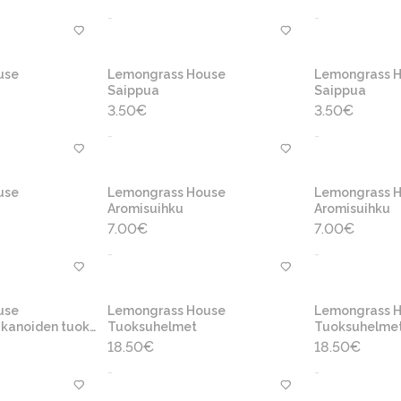
-
-
use
Lemongrass House
Lemongrass 
Saippua
Saippua
3.50
€
3.50
€
-
-
use
Lemongrass House
Lemongrass 
Aromisuihku
Aromisuihku
7.00
€
7.00
€
-
-
use
Lemongrass House
Lemongrass 
kanoiden tuoksu
Tuoksuhelmet
Tuoksuhelme
18.50
€
18.50
€
-
-