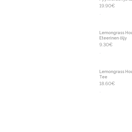
19.90
€
-
Lemongrass Ho
Eteerinen öljy
9.30
€
-
Lemongrass Ho
Tee
18.60
€
-