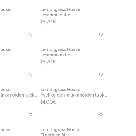
House
Lemongrass House
n
Ilmanraikastin
16.70
€
-
House
Lemongrass House
n
Ilmanraikastin
16.70
€
-
House
Lemongrass House
lakanoiden tuoksu
Pyyhkeiden ja lakanoiden tuoksu
14.00
€
-
House
Lemongrass House
Eteerinen öljy