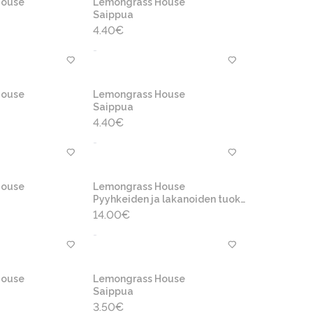
House
Lemongrass House
Saippua
4.40
€
-
House
Lemongrass House
Saippua
4.40
€
-
House
Lemongrass House
Pyyhkeiden ja lakanoiden tuoksu
14.00
€
-
House
Lemongrass House
Saippua
3.50
€