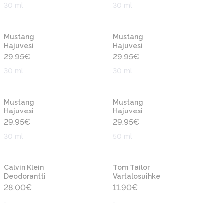
30 ml
30 ml
Uusi
Uusi
Mustang
Mustang
Hajuvesi
Hajuvesi
29.95
€
29.95
€
30 ml
30 ml
Uusi
Uusi
Mustang
Mustang
Hajuvesi
Hajuvesi
29.95
€
29.95
€
30 ml
50 ml
Uusi
Uusi
Calvin Klein
Tom Tailor
Deodorantti
Vartalosuihke
28.00
€
11.90
€
-
-