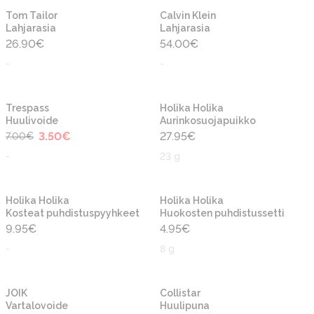
Uusi
Uusi
Tom Tailor
Calvin Klein
Lahjarasia
Lahjarasia
26.90
€
54.00
€
-
-
-50%
Trespass
Holika Holika
Huulivoide
Aurinkosuojapuikko
3.50
€
27.95
€
7.00
€
-
23 g
Holika Holika
Holika Holika
Kosteat puhdistuspyyhkeet
Huokosten puhdistussetti
9.95
€
4.95
€
-
8 g
JOIK
Collistar
Vartalovoide
Huulipuna