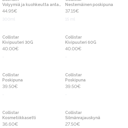
Volyymiä ja kuohkeutta antava shampoo
Nestemäinen poskipuna
44.95
€
37.15
€
300ml
15 ml
Collistar
Collistar
Kivipuuteri 30G
Kivipuuteri 60G
40.00
€
40.00
€
-
-
Collistar
Collistar
Poskipuna
Poskipuna
39.50
€
39.50
€
-
-
Collistar
Collistar
Kosmetiikkasetti
Silmänrajauskynä
36.60
€
27.50
€