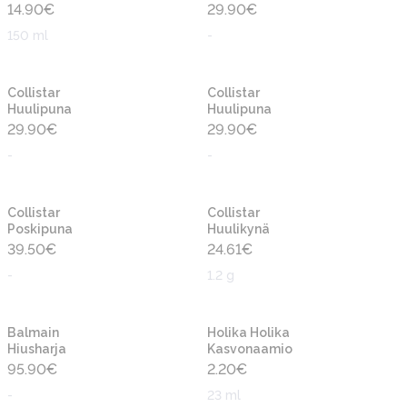
14.90
€
29.90
€
150 ml
-
Collistar
Collistar
Huulipuna
Huulipuna
29.90
€
29.90
€
-
-
Collistar
Collistar
Poskipuna
Huulikynä
39.50
€
24.61
€
-
1.2 g
Balmain
Holika Holika
Hiusharja
Kasvonaamio
95.90
€
2.20
€
-
23 ml