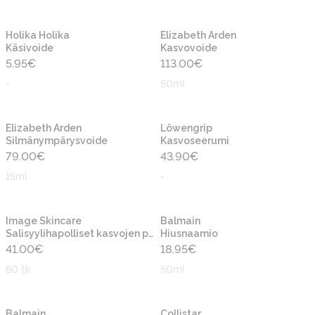
Holika Holika
Elizabeth Arden
Käsivoide
Kasvovoide
5.95
€
113.00
€
-
50ml
Elizabeth Arden
Löwengrip
Silmänympärysvoide
Kasvoseerumi
79.00
€
43.90
€
15ml
-
Image Skincare
Balmain
Salisyylihapolliset kasvojen puhdistustyynyt
Hiusnaamio
41.00
€
18.95
€
60 tk
50ml
Balmain
Collistar