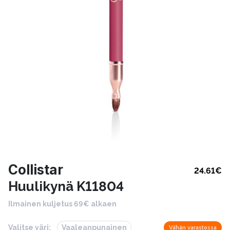
Collistar
24.61
€
Huulikynä K11804
Ilmainen kuljetus 69€ alkaen
Valitse väri:
Vaaleanpunainen
Vähän varastossa