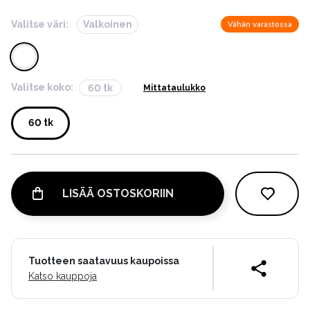
Valitse väri:
Valkoinen
Vähän varastossa
Valitse koko:
60 tk
Mittataulukko
60 tk
LISÄÄ OSTOSKORIIN
Tuotteen saatavuus kaupoissa
Katso kauppoja