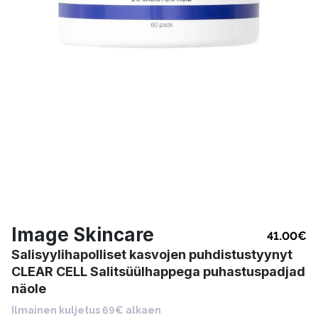
Image Skincare
41.00
€
Salisyylihapolliset kasvojen puhdistustyynyt
CLEAR CELL Salitsüülhappega puhastuspadjad
näole
Ilmainen kuljetus 69€ alkaen