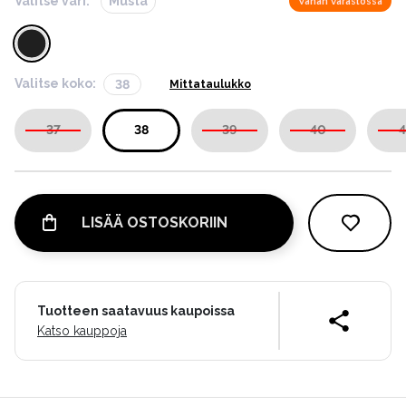
Valitse väri:
Musta
Vähän varastossa
Valitse koko:
38
Mittataulukko
37
38
39
40
4
LISÄÄ OSTOSKORIIN
Tuotteen saatavuus kaupoissa
Katso kauppoja