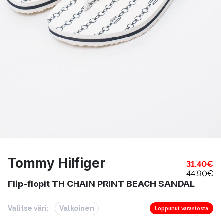
Tommy Hilfiger
31.40
€
44.90
€
Flip-flopit TH CHAIN PRINT BEACH SANDAL
Valitse väri:
Valkoinen
Loppunut varastosta