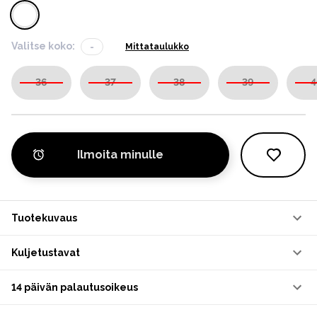
Valitse koko:
-
Mittataulukko
36
37
38
39
4
Ilmoita minulle
Tuotekuvaus
Kuljetustavat
14 päivän palautusoikeus